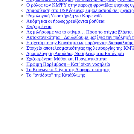
Ο ρόλος των ΚΜΨΥ στην παροχή φροντίδας ψυχικής υγεί
Δημοσίευση στο IJSP έρευνας εμβολιασμού σε ψυχιατρ
Ψυχολογική Υποστήριξη για Κορωνοϊό
Ακόμη και οι ήρωες χρειάζονται βοήθεια
Σχιζοφρένεια
Ας μιλήσουμε για το στίγμα… Πόσο το στίγμα βλάπτει τε
Αυτοκτονικότητα – Δουλεύουμε μαζί για την πρόληψή τ
Η σχέση με την Κοινότητα ως παράγοντας διασφάλισης 
Στοιχεία αποτελεσματικότητας της λειτουργίας της ΚΜ
Δρομολόγηση Ακούσιας Νοσηλείας στα Επτάνησα
Σχιζοφρένεια: Μύθοι και Πραγματικότητα
Πρώιμη Παρέμβαση – Κατ’ οίκον νοσηλεία
Το Κοινωνικό Στίγμα της Διαφορετικότητας
Το “αντίδοτο” της Κατάθλιψης