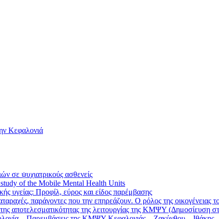
την Κεφαλονιά
ών σε ψυχιατρικούς ασθενείς
r study of the Mobile Mental Health Units
ς υγείας: Προφίλ, εύρος και είδος παρέμβασης
ταραχές, παράγοντες που την επηρεάζουν. Ο ρόλος της οικογένειας τ
της αποτελεσματικότητας της λειτουργίας της ΚΜΨΥ (Δημοσίευση στ
ολογία – Παρεμβάσεις της ΚΜΨΥ Κεφαλονιάς – Ζακύνθου – Ιθάκης