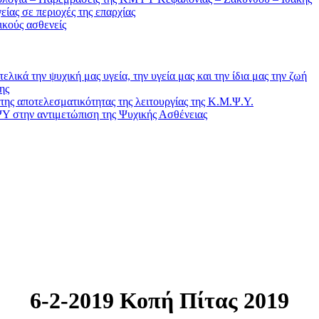
ας σε περιοχές της επαρχίας
ικούς ασθενείς
λικά την ψυχική μας υγεία, την υγεία μας και την ίδια μας την ζωή
ης
της αποτελεσματικότητας της λειτουργίας της Κ.Μ.Ψ.Υ.
ΨΥ στην αντιμετώπιση της Ψυχικής Ασθένειας
6-2-2019 Κοπή Πίτας 2019