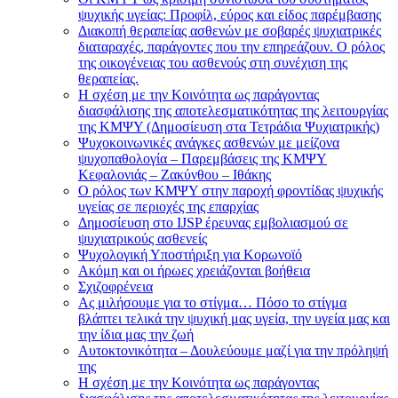
ψυχικής υγείας: Προφίλ, εύρος και είδος παρέμβασης
Διακοπή θεραπείας ασθενών με σοβαρές ψυχιατρικές
διαταραχές, παράγοντες που την επηρεάζουν. Ο ρόλος
της οικογένειας του ασθενούς στη συνέχιση της
θεραπείας.
Η σχέση με την Κοινότητα ως παράγοντας
διασφάλισης της αποτελεσματικότητας της λειτουργίας
της ΚΜΨΥ (Δημοσίευση στα Τετράδια Ψυχιατρικής)
Ψυχοκοινωνικές ανάγκες ασθενών με μείζονα
ψυχοπαθολογία – Παρεμβάσεις της ΚΜΨΥ
Κεφαλονιάς – Ζακύνθου – Ιθάκης
Ο ρόλος των ΚΜΨΥ στην παροχή φροντίδας ψυχικής
υγείας σε περιοχές της επαρχίας
Δημοσίευση στο IJSP έρευνας εμβολιασμού σε
ψυχιατρικούς ασθενείς
Ψυχολογική Υποστήριξη για Κορωνοϊό
Ακόμη και οι ήρωες χρειάζονται βοήθεια
Σχιζοφρένεια
Ας μιλήσουμε για το στίγμα… Πόσο το στίγμα
βλάπτει τελικά την ψυχική μας υγεία, την υγεία μας και
την ίδια μας την ζωή
Αυτοκτονικότητα – Δουλεύουμε μαζί για την πρόληψή
της
Η σχέση με την Κοινότητα ως παράγοντας