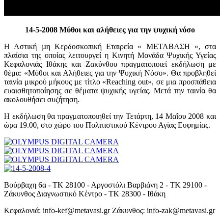
14-5-2008 Μύθοι και αλήθειες για την ψυχική νόσο
Η Αστική µη Κερδοσκοπική Εταιρεία « ΜΕΤΑΒΑΣΗ », στα
πλαίσια της οποίας λειτουργεί η Κινητή Μονάδα Ψυχικής Υγείας
Κεφαλονιάς Ιθάκης και Ζακύνθου πραγματοποιεί εκδήλωση με
θέμα: «Μύθοι και Αλήθειες για την Ψυχική Νόσο». Θα προβληθεί
ταινία μικρού μήκους µε τίτλο «Reaching out», σε μια προσπάθεια
ευαισθητοποίησης σε θέματα ψυχικής υγείας. Μετά την ταινία θα
ακολουθήσει συζήτηση.
Η εκδήλωση θα πραγματοποιηθεί την Τετάρτη, 14 Μαΐου 2008 και
ώρα 19.00, στο χώρο του Πολιτιστικού Κέντρου Αγίας Ευφημίας.
Βούρβαχη 6α - ΤΚ 28100 - Αργοστόλι Βαρβιάνη 2 - ΤΚ 29100 -
Ζάκυνθος Διαγνωστικό Κέντρο - ΤΚ 28300 - Ιθάκη
Κεφαλονιά: info-kef@metavasi.gr Ζάκυνθος: info-zak@metavasi.gr