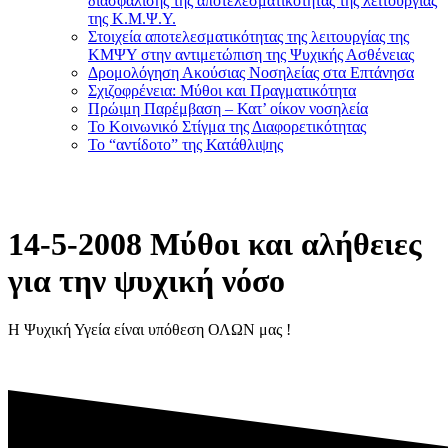
διασφάλισης της αποτελεσματικότητας της λειτουργίας
της Κ.Μ.Ψ.Υ.
Στοιχεία αποτελεσματικότητας της λειτουργίας της
ΚΜΨΥ στην αντιμετώπιση της Ψυχικής Ασθένειας
Δρομολόγηση Ακούσιας Νοσηλείας στα Επτάνησα
Σχιζοφρένεια: Μύθοι και Πραγματικότητα
Πρώιμη Παρέμβαση – Κατ’ οίκον νοσηλεία
Το Κοινωνικό Στίγμα της Διαφορετικότητας
Το “αντίδοτο” της Κατάθλιψης
14-5-2008 Μύθοι και αλήθειες
για την ψυχική νόσο
Η Ψυχική Υγεία είναι υπόθεση ΟΛΩΝ μας !